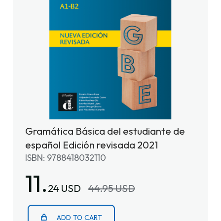
Gramática Básica del estudiante de
español Edición revisada 2021
ISBN: 9788418032110
11.
24 USD
44.95 USD
ADD TO CART