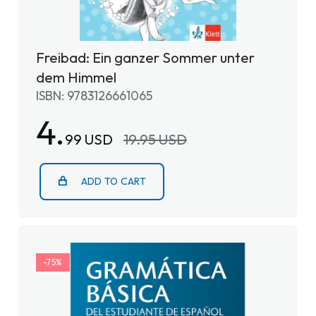
Freibad: Ein ganzer Sommer unter
dem Himmel
ISBN: 9783126661065
4.
99 USD
19.95 USD
ADD TO CART
-75%