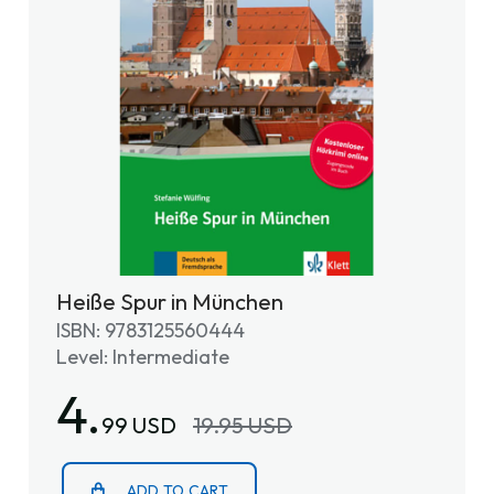
Heiße Spur in München
ISBN: 9783125560444
Level: Intermediate
4.
99 USD
19.95 USD
ADD TO CART