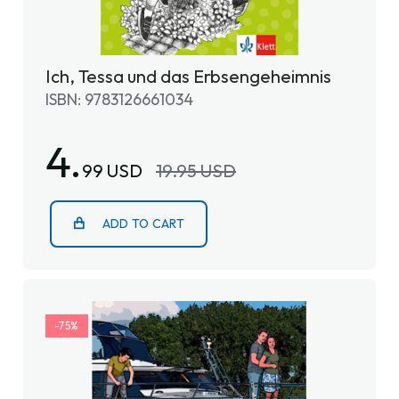
Ich, Tessa und das Erbsengeheimnis
ISBN: 9783126661034
4.
99 USD
19.95 USD
ADD TO CART
-75%