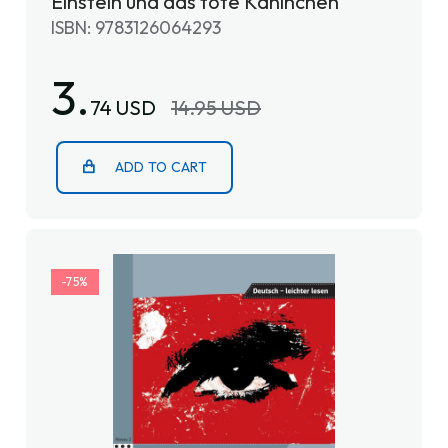
Einstein und das tote Kaninchen
ISBN: 9783126064293
3.
74 USD
14.95 USD
ADD TO CART
-75%