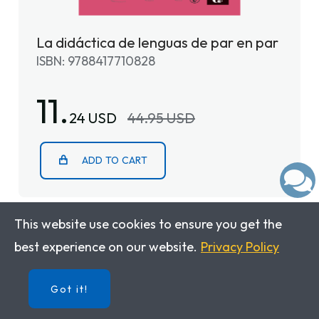
La didáctica de lenguas de par en par
ISBN: 9788417710828
11.
24 USD
44.95 USD
ADD TO CART
This website use cookies to ensure you get the
-75%
best experience on our website.
Privacy Policy
Got it!