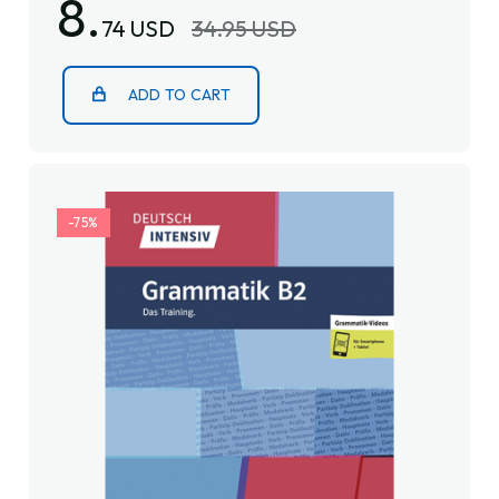
8.
74 USD
34.95 USD
ADD TO CART
-75%