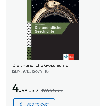
Die unendliche Geschichte
ISBN: 9783126741118
4.
99 USD
19.95 USD
ADD TO CART