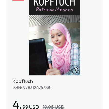
Kopftuch
ISBN: 9783126757881
4.
99 USD
19.95 USD