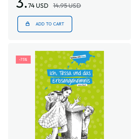
3.
74 USD
14.95 USD
ADD TO CART
-75%